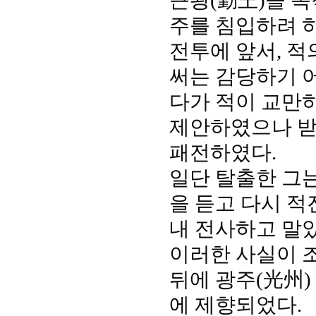
근왕(勤王)을 
주를 침입하려 하
전투에 앞서, 
써는 감당하기 
다가 적이 교만
제안하였으나 받
패전하였다.
일단 탈출한 그
을 듣고 다시 적
내 전사하고 말았
이러한 사실이 
뒤에 광주(光州)
에 제향되었다.