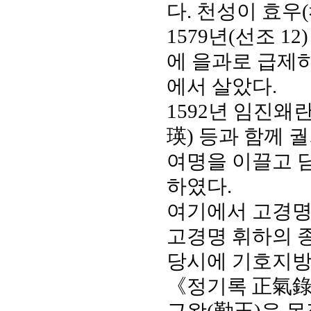
다. 천성이 효우
1579년(선조 1
에 을과로 급제
에서 살았다.
1592년 임진
瑛)
등과 함께 궐기
여명을 이끌고 
하였다.
여기에서
고경
고경명
휘하의 종
당시에 기호지방
《정기록 正氣錄