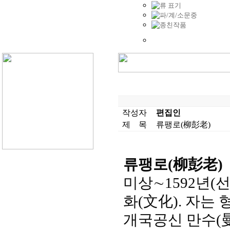
작성자
편집인
제 목
류팽로(柳彭老)
류팽로(柳彭老)
미상∼1592년(선
화(文化)
. 자는 
개국공신 만수(曼