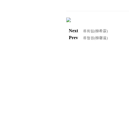
Next
류희림(柳希霖)
Prev
류형원(柳馨遠)