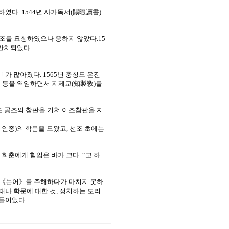
하였다. 1544년 사가독서(賜暇讀書)
 협조를 요청하였으나 응하지 않았다.15
안치되었다.
가 많아졌다. 1565년 충청도 은진
리 등을 역임하면서 지제교(知製敎)를
예조·공조의 참판을 거쳐 이조참판을 지
 인종)의 학문을 도왔고, 선조 초에는
희춘에게 힘입은 바가 크다. “고 하
 《논어》를 주해하다가 마치지 못하
때나 학문에 대한 것, 정치하는 도리
것들이었다.