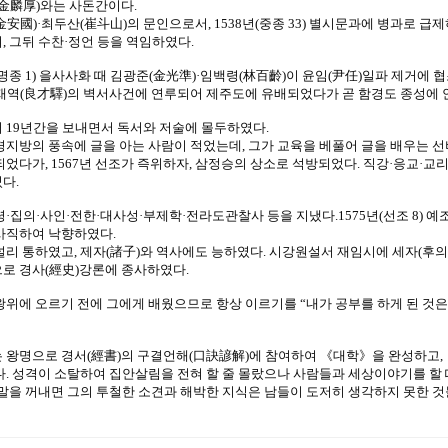
金麟厚)와는 사돈간이다.
安國)·최두산(崔斗山)의 문인으로서, 1538년(중종 33) 별시문과에 병과로 급제
, 그뒤 수찬·정언 등을 역임하였다.
(명종 1) 을사사화 때 김광준(金光準)·임백령(林百齡)이 윤임(尹任)일파 제거에
양재역(良才驛)의 벽서사건에 연루되어 제주도에 유배되었다가 곧 함경도 종성에 
 19년간을 보내면서 독서와 저술에 몰두하였다.
경지방의 풍속에 글을 아는 사람이 적었는데, 그가 교육을 베풀어 글을 배우는 선비
되었다가, 1567년 선조가 즉위하자, 삼정승의 상소로 석방되었다. 직강·응교·교
다.
령·집의·사인·전한·대사성·부제학·전라도관찰사 등을 지냈다.1575년(선조 8) 
사직하여 낙향하였다.
널리 통하였고, 제자(諸子)와 역사에도 능하였다. 시강원설서 재임시에 세자(후의
로 경사(經史)강론에 종사하였다.
왕위에 오르기 전에 그에게 배웠으므로 항상 이르기를 “내가 공부를 하게 된 것은 
 왕명으로 경서(經書)의 구결언해(口訣諺解)에 참여하여 《대학》을 완성하고,
다. 성격이 소탈하여 집안살림을 전혀 할 줄 몰랐으나 사람들과 세상이야기를 할 
 말을 꺼내면 그의 투철한 소견과 해박한 지식은 남들이 도저히 생각하지 못한 