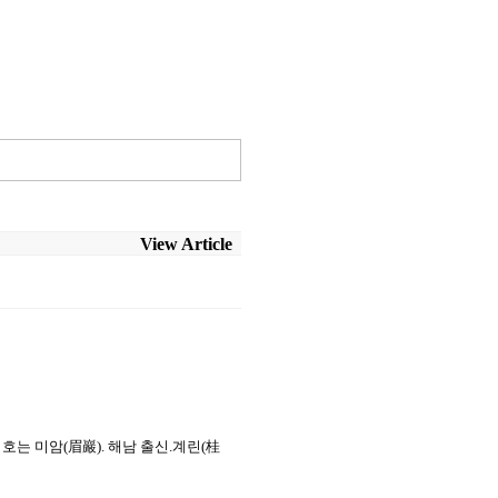
View Article
), 호는 미암(眉巖). 해남 출신.계린(桂