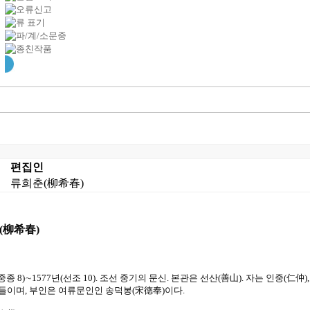
편집인
류희춘(柳希春)
(柳希春)
(중종 8)∼1577년(선조 10). 조선 중기의 문신. 본관은 선산(善山). 자는 인중(仁仲
아들이며, 부인은 여류문인인 송덕봉(宋德奉)이다.