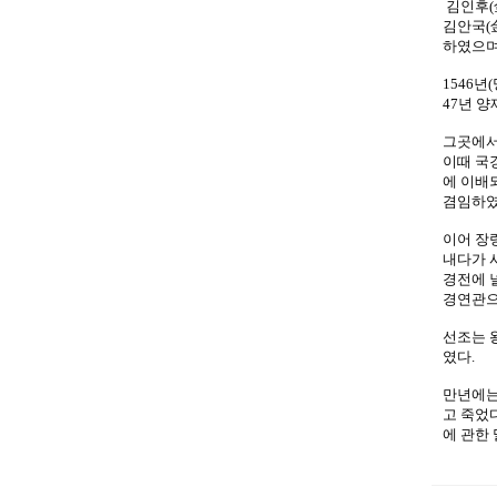
김인후(
김안국(金
하였으며
1546년
47년 
그곳에서
이때 국
에 이배
겸임하였
이어 장
내다가 
경전에 
경연관으
선조는 
였다.
만년에는
고 죽었
에 관한