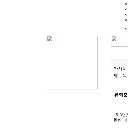
작성자
제 목
류희춘
1513년
麟)의 