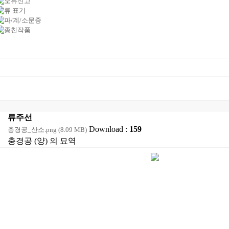
류주선
Download :
159
충경공_산소.png (8.09 MB)
충경공 (양) 의 묘역