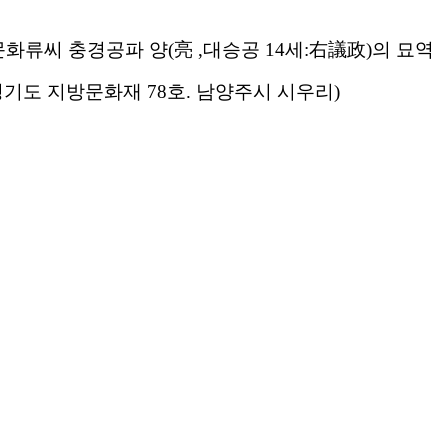
문화류씨 충경공파 양(亮 ,대승공 14세:
右議政)의 묘
기도 지방문화재 78호. 남양주시 시우리)