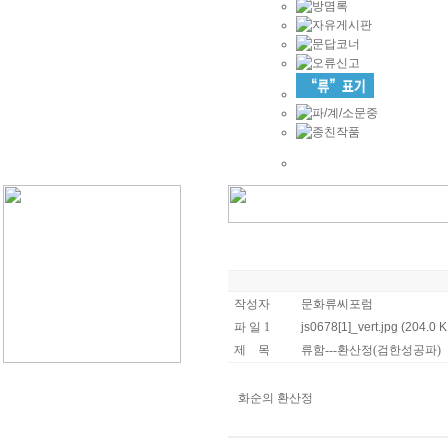
작성자
문화류씨포럼
파 일 1
js0678[1]_vert.jpg (204.0 
제 목
류함---환산정(검한성공파)
화순의 환산정