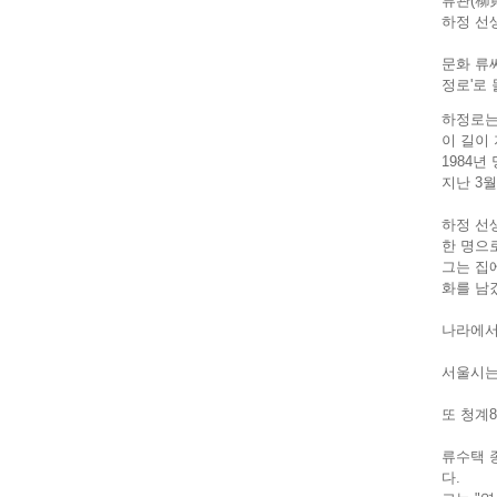
류관(柳寬
하정 선
문화 류
정로'로
하정로는
이 길이
1984년
지난 3
하정 선
한 명으
그는 집
화를 남
나라에서
서울시는
또 청계8
류수택 
다.