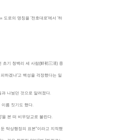
 도로의 명칭을 '천호대로'에서 '하
 초기 청백리 세 사람(鮮初三淸) 중
를 피하겠냐'고 백성을 걱정했다는 일
들과 나눴던 것으로 알려졌다.
 이름 짓기도 했다.
)'을 본 떠 비우당교로 불린다.
 둔 탁상행정의 표본"이라고 지적했