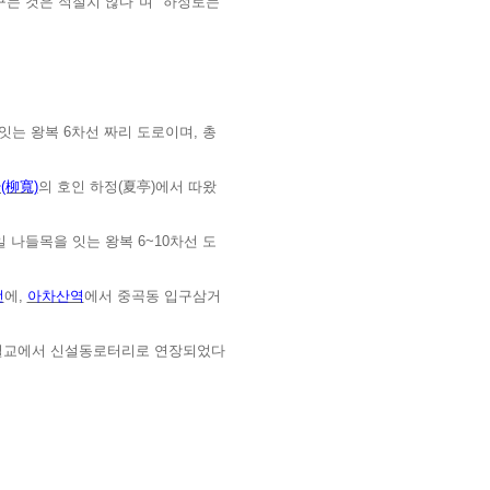
는 것은 적절치 않다"며 "하정로는
는 왕복 6차선 짜리 도로이며, 총
(柳寬)
의 호인 하정(夏亭)에서 따왔
나들목을 잇는 왕복 6~10차선 도
선
에,
아차산역
에서 중곡동 입구삼거
신답철교에서 신설동로터리로 연장되었다