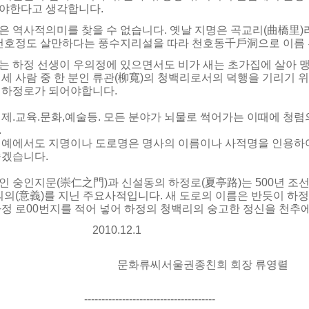
야한다고 생각합니다.
은 역사적의미를 찾을 수 없습니다. 옛날 지명은 곡교리(曲橋里)라
 천호정도 살만하다는 풍수지리설을 따라 천호동千戶洞으로 이름 
는 하정 선생이 우의정에 있으면서도 비가 새는 초가집에 살아 맹
 세 사람 중 한 분인 류관(柳寬)의 청백리로서의 덕행을 기리기 
 하정로가 되어야합니다.
경제.교육.문화,예술등. 모든 분야가 뇌물로 썩어가는 이때에 청렴
.
 예에서도 지명이나 도로명은 명사의 이름이나 사적명을 인용하
좋겠습니다.
인 숭인지문(崇仁之門)과 신설동의 하정로(夏亭路)는 500년 조
의의(意義)를 지닌 주요사적입니다. 새 도로의 이름은 반듯이 하
하정 로00번지를 적어 넣어 하정의 청백리의 숭고한 정신을 천추
010.12.1
화류씨서울권종친회 회장 류영렬
---------------------------------