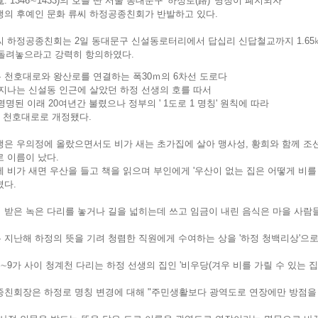
. 1346∼1433)의 호를 딴 서울 동대문구 '하정로(路)' 명칭이 폐지되자
생의 후예인 문화 류씨 하정공종친회가 반발하고 있다.
씨 하정공종친회는 2일 동대문구 신설동로터리에서 답십리 신답철교까지 1.65㎞
 돌려놓으라고 강력히 항의하였다.
 천호대로와 왕산로를 연결하는 폭30ｍ의 6차선 도로다
 지나는 신설동 인근에 살았던 하정 선생의 호를 따서
 명명된 이래 20여년간 불렸으나 정부의 ' 1도로 1 명칭' 원칙에 따라
월 천호대로로 개정됐다.
생은 우의정에 올랐으면서도 비가 새는 초가집에 살아 맹사성, 황희와 함께 조선
로 이름이 났다.
에 비가 새면 우산을 들고 책을 읽으며 부인에게 '우산이 없는 집은 어떻게 비
겼다.
 받은 녹은 다리를 놓거나 길을 넓히는데 쓰고 임금이 내린 음식은 마을 사람
 지난해 하정의 뜻을 기려 청렴한 직원에게 수여하는 상을 '하정 청백리상'으로
∼9가 사이 청계천 다리는 하정 선생의 집인 '비우당(겨우 비를 가릴 수 있는 집
종친회장은 하정로 명칭 변경에 대해 "주민생활보다 광역도로 연장에만 방점을