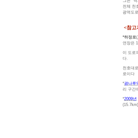
그는 "
전체 천
광역도로
<
참고
*하정로
연장은 1
이 도로
다.
천호대로
로이다
*
광나루
리 구간
*
2009년
(15.7km)
<주: