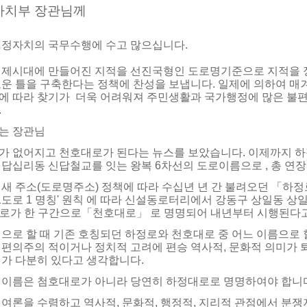
자치부 장관님께
행정자치의 국무수행에 수고 많으십니다.
일제시대에 만들어진 지적을 선진국형인 도로명기준으로 지적을 
로운 틀을 구축한다는 정책에 찬성을 보냅니다. 일제에 의하여 매
에 따라 찾기가 더욱 어려워져 주민생활과 국가행정에 많은 불편
.
는 장관님
가 없어지고 천호대로가 된다는 뉴스를 보았습니다. 이제까지 
답십리동 신답철교를 잇는 왕복 6차선의 도로이름으로 , 총 연장은
 새 주소(도로명주소) 정책에 따라 수십년 년 간 불려오던 「하
 1도로 1 명칭' 원칙 에 따라 신설동로터리에서 강동구 상일동 상일 
도로가 한 구간으로「천호대로」 로 명명되어 내년부터 시행된다고
명으로 할 때 기존 호칭되던 하정로와 천호대로 중 어느 이름으로 
적편의주의 적이거나 정치적 고려에 편승 역사적, 문화적 의미가 퇴
지가 다분히 있다고 생각합니다.
 이름은 첨호대로가 아니라 당연히 하정대로로 명명하여야 합니
 여론을 수렴하고 역사적, 문화적, 행정적, 지리적 관점에서 분쟁