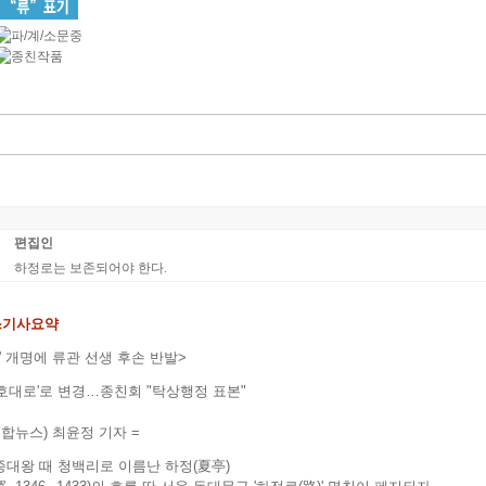
편집인
하정로는 보존되어야 한다.
스기사요약
' 개명에 류관 선생 후손 반발>
천호대로'로 변경…종친회 "탁상행정 표본"
합뉴스) 최윤정 기자 =
종대왕 때 청백리로 이름난 하정(夏亭)