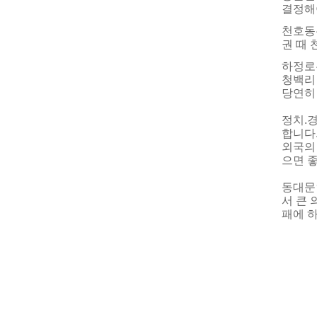
결정해
천호동
권 때
하정로
청백리
당연히
정치.
합니다
외국의
으면 
동대문
서 큰 
패에 
2
문
-----