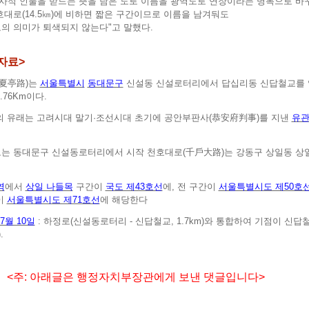
역사적 인물을 받드는 뜻을 담은 도로 이름을 광역도로 연장이라는 명목으로 바꾸
호대로(14.5㎞)에 비하면 짧은 구간이므로 이름을 남겨둬도
의 의미가 퇴색되지 않는다"고 말했다.
자료>
(夏亭路)는
서울특별시
동대문구
신설동 신설로터리에서 답십리동 신답철교를 잇
.76Km이다.
의 유래는 고려시대 말기·조선시대 초기에 공안부판사(恭安府判事)를 지낸
유관
는 동대문구 신설동로터리에서 시작 천호대로(千戶大路)는 강동구 상일동 상일 
역
에서
상일 나들목
구간이
국도 제43호선
에, 전 구간이
서울특별시도 제50호
이
서울특별시도 제71호선
에 해당한다
7월 10일
: 하정로(신설동로터리 - 신답철교, 1.7km)와 통합하여 기점이 
.
 아래글은 행정자치부장관에게 보낸 댓글입니다>