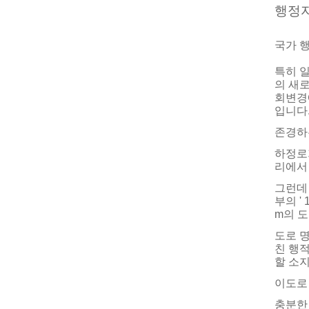
행정
국가 
특히 
의 새
회변경
입니다
존경하
하정로
리에서 
그런데
부의 '
m의 
도로 
친 행
할 소
이도로
충분한