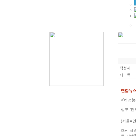
작성자
제 목
연합뉴
<'하정路
정부 '
(서울=연
조선 세