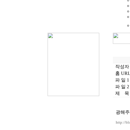
작성자
홈 UR
파 일 1
파 일 2
제 목
광해주
http://b