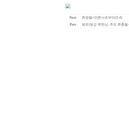
Next
류영렬=언론사로부터(3-4)
Prev
원로(동강 류한상, 추포 류충렬--