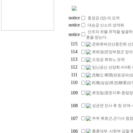
notice
충경공 (양) 의 묘역
notice
대승공 산소의 성역화
선조의 유물.유적을 발굴하
notice
훈을 얻는다.
115
문화류씨안산종친회 선영 
114
류희갱(문양부원군 장자
113
도정공 류희노 묘역
112
임난공신 선양회 419회
111
忠敏公 柳泗(판윤공파)
110
松庵(송암)류관(柳灌)묘
109
류정립(중문지후-중랑장
108
성균관 진사 류 창 묘역
107
주부 류효근,군기사 첨
106
통훈대부. 사헌부 감찰 