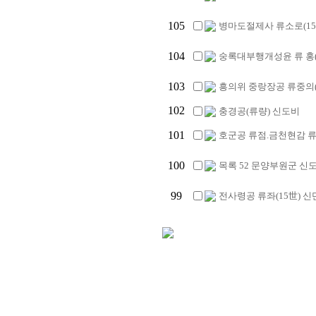
105
병마도절제사 류소로(15
104
숭록대부행개성윤 류 홍(1
103
흥의위 중랑장공 류중의(1
102
충경공(류량) 신도비
101
호군공 류점.금천현감 류
100
목록 52 문양부원군 신
99
전사령공 류좌(15世) 신