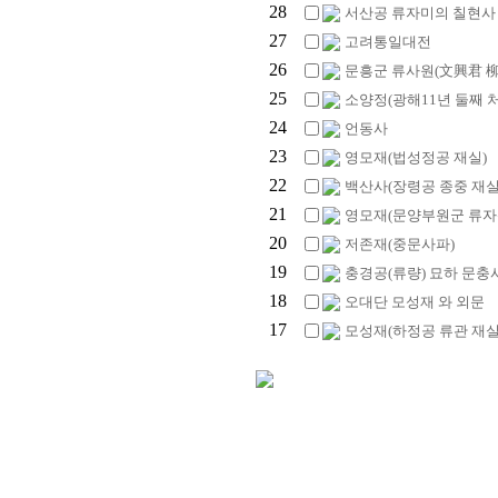
28
서산공 류자미의 칠현사
27
고려통일대전
26
문흥군 류사원(文興君 
25
소양정(광해11년 둘째 
24
언동사
23
영모재(법성정공 재실)
22
백산사(장령공 종중 재실
21
영모재(문양부원군 류자신
20
저존재(중문사파)
19
충경공(류량) 묘하 문충
18
오대단 모성재 와 외문
17
모성재(하정공 류관 재실