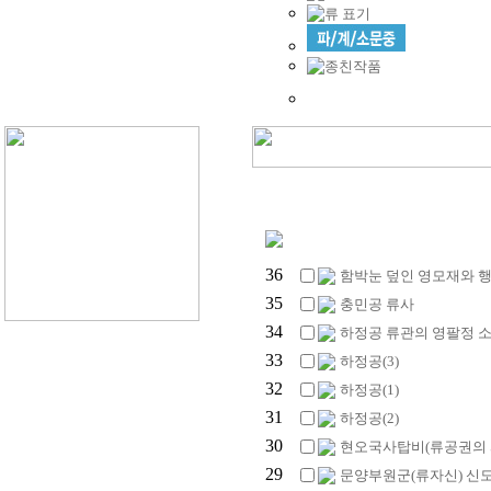
36
함박눈 덮인 영모재와 
35
충민공 류사
34
하정공 류관의 영팔정 
33
하정공(3)
32
하정공(1)
31
하정공(2)
30
현오국사탑비(류공권의 
29
문양부원군(류자신) 신도