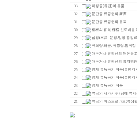
하정공(류관)의 유품
33
문간공 류공권의 篆書
32
문간공 류공권의 유묵
31
柳根의 伯兄 柳格 신도비를 
30
삼창(三昌=문창.밀창.광창)
29
류희량.허균. 류충립.임취정 
28
매돈거사 류광선의 매돈유고
27
매돈거사 류광선의 묘지명(박
26
영재 류득공의 작품(류병각 
25
영재 류득공의 작품(류병각 
24
영재 류득공의 작품
23
류금의 사가시수 (낭혜 류지
22
류금의 아스트로라브(류상렬
21