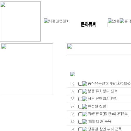
송척유공권현비탑[宋拓柳公
40
봉음 류희량의 진적
39
낙천 류명립의 진적
38
류성원 친필
37
石軒 류옥(柳 沃)의 石軒集
36
老圃 柳 洵 근묵
35
정유길.창연 부자 근묵
34