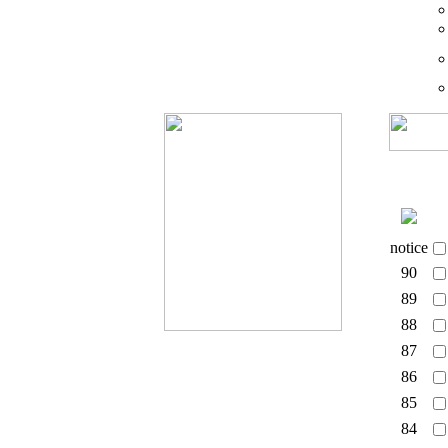
notice
90
89
88
87
86
85
84