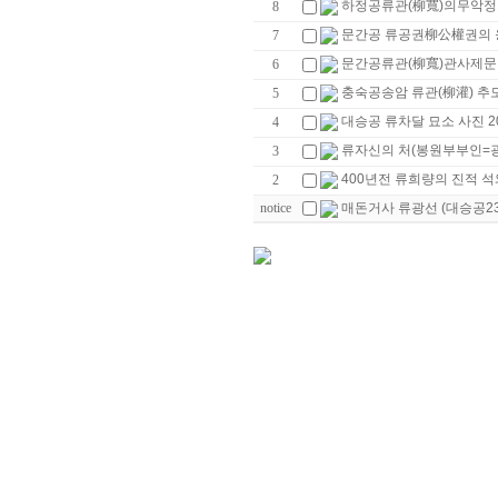
하정공류관(柳寬)의무악
8
문간공 류공권柳公權권의
7
문간공류관(柳寬)관사제문
6
충숙공송암 류관(柳灌) 추
5
대승공 류차달 묘소 사진 2
4
류자신의 처(봉원부부인=
3
400년전 류희량의 진적 
2
notice
매돈거사 류광선 (대승공2