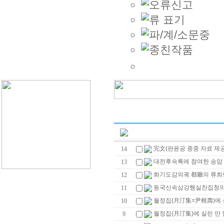
完文(판윤공 종중 자료 제공
14
대전후속록에 참여한 송암 
13
화기도감의궤 都廳의 류희
12
동국신속삼강행실찬집청의궤 
11
월정집(月汀集=尹根壽)에 실
10
월정집(月汀集)에 실린 만 문
9