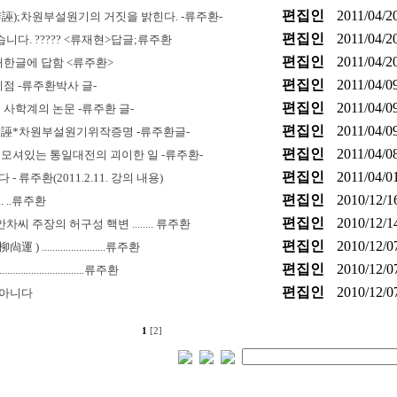
편집인
2011/04/2
);차원부설원기의 거짓을 밝힌다. -류주환-
편집인
2011/04/2
다. ????? <류재현>답글;류주환
편집인
2011/04/2
한글에 답함 <류주환>
편집인
2011/04/0
점 -류주환박사 글-
편집인
2011/04/0
사학계의 논문 -류주환 글-
편집인
2011/04/0
誣*차원부설원기위작증명 -류주환글-
편집인
2011/04/0
모셔있는 통일대전의 괴이한 일 -류주환-
편집인
2011/04/0
 류주환(2011.2.11. 강의 내용)
편집인
2010/12/1
.. ..류주환
편집인
2010/12/1
 주장의 허구성 핵변 ........ 류주환
편집인
2010/12/0
......................류주환
편집인
2010/12/0
.......................류주환
편집인
2010/12/0
 아니다
1
[2]