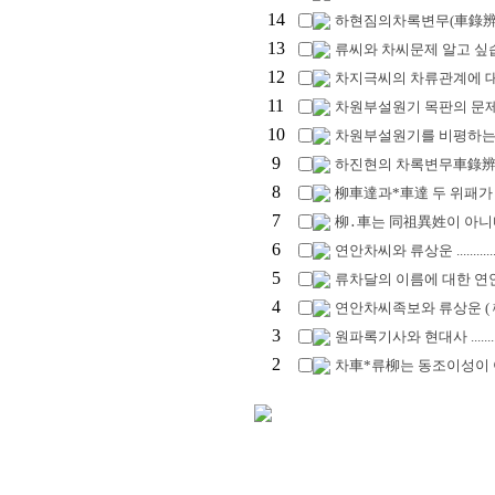
14
하현짐의차록변무(車錄辨誣
13
류씨와 차씨문제 알고 싶습니
12
차지극씨의 차류관계에 대
11
차원부설원기 목판의 문제
10
차원부설원기를 비평하는 
9
하진현의 차록변무車錄辨
8
柳車達과*車達 두 위패가 
7
柳․車는 同祖異姓이 아니다 -
6
연안차씨와 류상운 ...........
5
류차달의 이름에 대한 연안차씨
4
연안차씨족보와 류상운 ( 柳尙運 ) ..
3
원파록기사와 현대사 ................
2
차車*류柳는 동조이성이