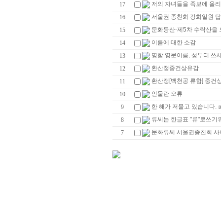
저의 자녀들을 족보에 올리
17
서울권 종친회 강화일원 
16
문화등산-제5차 수락산을
15
이름에 대한 소감
14
명함 영문이름, 성부터 쓰세
13
환산정중건상유감
12
환산정[백천공 류함] 중건
11
인물란 오류
10
한 해가 저물고 있습니다.
9
[1
류씨는 한글표 "류"로쓰기
8
문화류씨 서울권종친회 사이
7